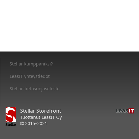
Stellar kumppaniksi?
LeasIT yhteystiedot
Stellar-tietosuojaseloste
Stellar Storefront
Tuottanut LeasIT Oy
2015–2021